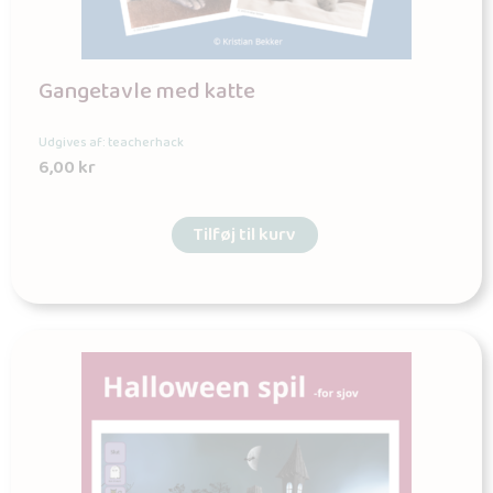
Gangetavle med katte
Udgives af: teacherhack
6,00
kr
Tilføj til kurv