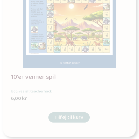
10’er venner spil
Udgives af: teacherhack
6,00
kr
Tilføj til kurv