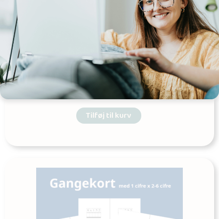
Gangekort 2 cifre x 2-4 cifre
Udgives af: teacherhack
8,00
kr
Tilføj til kurv