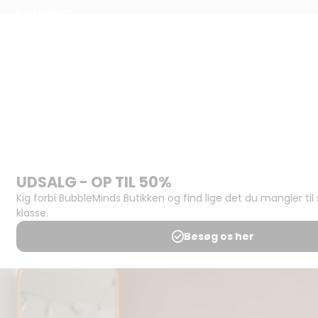
BubbleMinds:
Materialerne
Bliv
udgiver
Historien
om
BubbleMinds
BubbleMinds
Butikken
Support og
juridisk:
Spørgsmål og
svar
Medlemsbetingelser
Udgiveraftale
Handels- og
brugsbetingelser
Privatlivspolitik
Annoncering