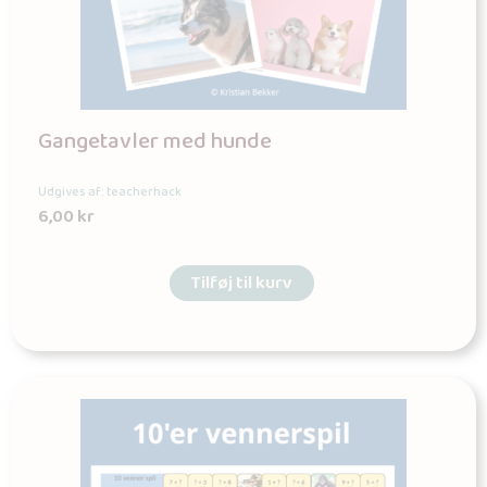
Gangetavler med hunde
Udgives af: teacherhack
6,00
kr
Tilføj til kurv