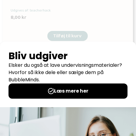
Udgives af: teacherhack
8,00
kr
Tilføj til kurv