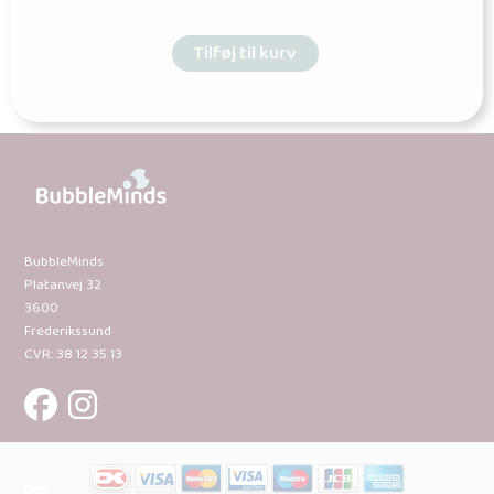
Tilføj til kurv
BubbleMinds
Platanvej 32
3600
Frederikssund
CVR: 38 12 35 13
Om