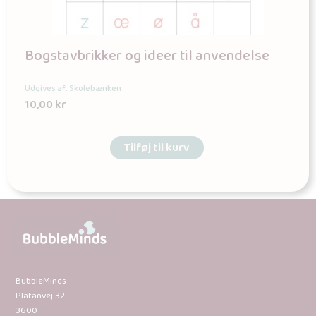
Bogstavbrikker og ideer til anvendelse
Udgives af: Skolebænken
10,00
kr
Tilføj til kurv
BubbleMinds
Platanvej 32
3600