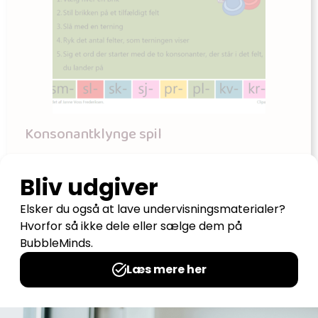
Konsonantklynge spil
Udgives af: Skolebænken
10,00
kr
Tilføj til kurv