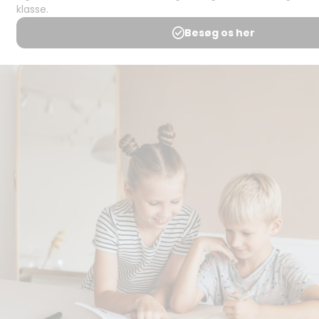
Spørgsmål og
svar
Medlemsbetingelser
Udgiveraftale
Handels- og
brugsbetingelser
Privatlivspolitik
Annoncering
Al kopiering, analogt og
digitalt, af materialer på
BubbleMinds eller dele deraf
er tilladt i henhold til
undervisningsinstitutionens
aftale med Tekst & Node.
Kopiering, der går ud over
begrænsningsreglerne i
aftalen med Tekst & Node,
kan alene finde sted efter
forudgående aftale med