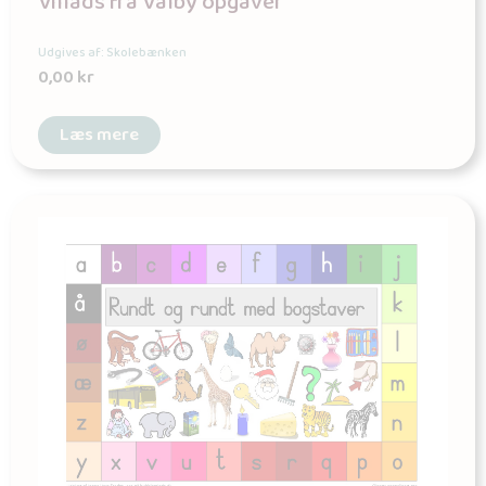
Villads fra Valby opgaver
Udgives af: Skolebænken
0,00
kr
Læs mere