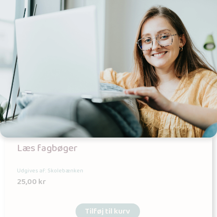
Læs fagbøger
Udgives af: Skolebænken
25,00
kr
Tilføj til kurv