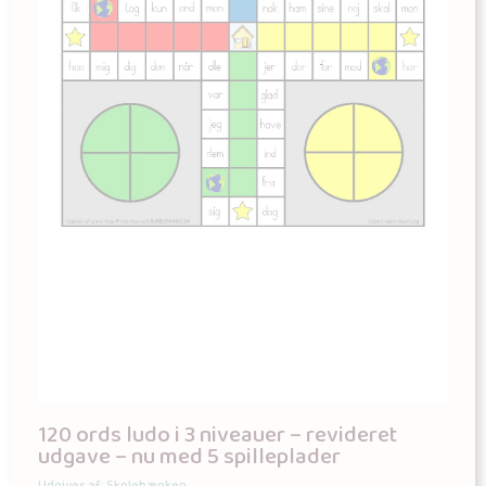
120 ords ludo i 3 niveauer – revideret
udgave – nu med 5 spilleplader
Udgives af: Skolebænken