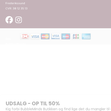
Frederikssund
CVR: 38 12 35 13
Om
BubbleMinds:
Materialerne
Bliv
udgiver
Historien
om
BubbleMinds
BubbleMinds
Butikken
Support og
juridisk: