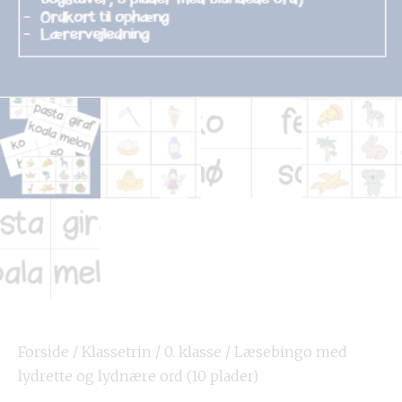
Forside
/
Klassetrin
/
0. klasse
/ Læsebingo med
lydrette og lydnære ord (10 plader)