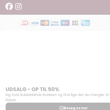
Om
BubbleMinds:
Materialerne
Bliv
udgiver
Historien
om
BubbleMinds
BubbleMinds
Butikken
Support og
juridisk:
Spørgsmål og
svar