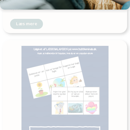
Udgives af: Læsegalaksen - Sjov, leg og læring for børn
0,00
kr
Læs mere