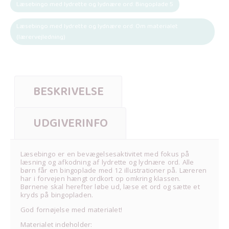
Læsebingo med lydrette og lydnære ord: Bingoplade 5
Læsebingo med lydrette og lydnære ord: Om materialet
(lærervejledning)
BESKRIVELSE
UDGIVERINFO
Læsebingo er en bevægelsesaktivitet med fokus på
læsning og afkodning af lydrette og lydnære ord. Alle
børn får en bingoplade med 12 illustrationer på. Læreren
har i forvejen hængt ordkort op omkring klassen.
Børnene skal herefter løbe ud, læse et ord og sætte et
kryds på bingopladen.
God fornøjelse med materialet!
Materialet indeholder: