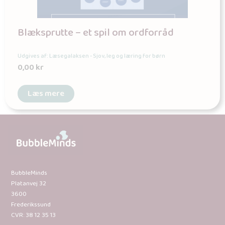
Blæksprutte – et spil om ordforråd
Udgives af: Læsegalaksen - Sjov, leg og læring for børn
0,00
kr
Læs mere
BubbleMinds
Platanvej 32
3600
Frederikssund
CVR: 38 12 35 13