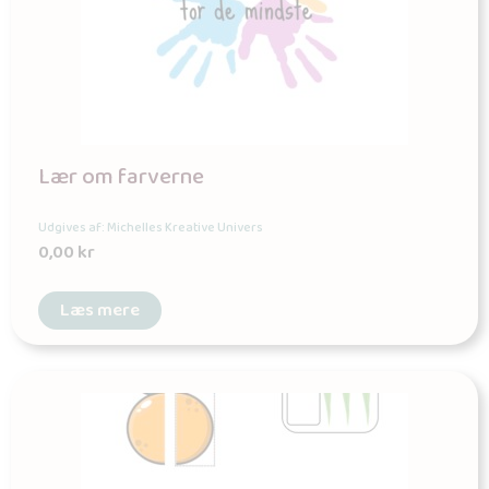
Lær om farverne
Udgives af: Michelles Kreative Univers
0,00
kr
Læs mere