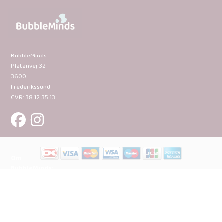
BubbleMinds
Platanvej 32
3600
Frederikssund
CVR: 38 12 35 13
Om
BubbleMinds:
Materialerne
Bliv
udgiver
Historien
om