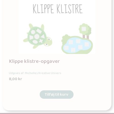
Klippe klistre-opgaver
Udgives af: Michelles Kreative Univers
8,00
kr
Tilføj til kurv