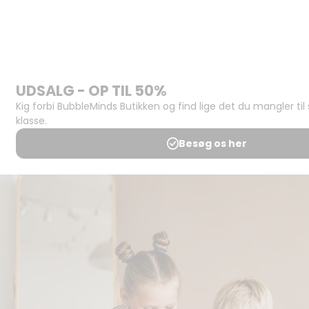
BubbleMinds
BubbleMinds
Butikken
Support og
juridisk:
Spørgsmål og
svar
Medlemsbetingelser
Udgiveraftale
Handels- og
brugsbetingelser
Privatlivspolitik
Annoncering
Al kopiering, analogt og
digitalt, af materialer på
BubbleMinds eller dele deraf