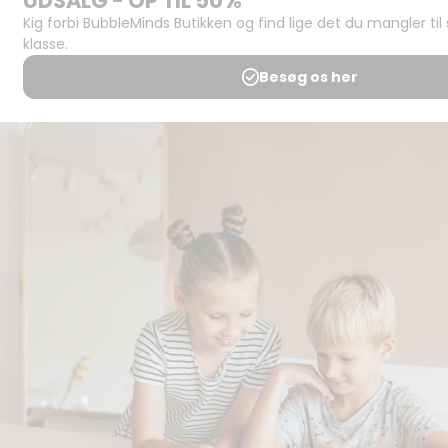
Support og
juridisk:
Spørgsmål og
svar
Medlemsbetingelser
Udgiveraftale
Handels- og
brugsbetingelser
Privatlivspolitik
Annoncering
Al kopiering, analogt og
digitalt, af materialer på
BubbleMinds eller dele deraf
er tilladt i henhold til
undervisningsinstitutionens
aftale med Tekst & Node.
Kopiering, der går ud over
begrænsningsreglerne i
aftalen med Tekst & Node,