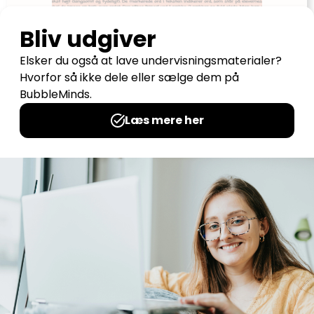
Bingo – Vulkaner
Udgives af: teachem.dk
10,00
kr
Tilføj til kurv