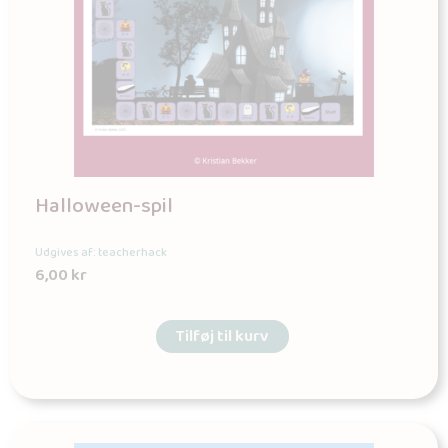
Halloween-spil
Udgives af: teacherhack
6,00
kr
Tilføj til kurv