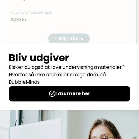
Udgives af: teacherhack
8,00
kr
Tilføj til kurv