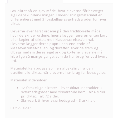
Lav diktat på en sjov måde, hvor eleverne får bevæget
sig i danskundervisningen. Undervisningsmaterialet er
differentieret med 3 forskellige sværhedsgrader for hver
diktat.
Eleverne øver først ordene på den traditionelle måde,
hvor de skriver ordene. Imens lægger læreren enten kort
eller kopier af diktaterne i klasseværelset/en hal.
Eleverne lægger deres papir i den ene ende af
klasseværelset/hallen, og derefter løber de frem og
tilbage mellem deres eget ark og kortene. Eleverne må
løbe lige så mange gange, som de har brug for ved hvert
ord.
Materialet kan bruges som en afveksling fra den
traditionelle diktat, når eleverne har brug for bevægelse.
Materialet indeholder:
12 forskellige diktater – hver diktat indeholder 3
sværhedsgrader med tilsvarende kort, i alt 6 sider
pr. diktat, i alt 72 sider.
Skriveark til hver sværhedsgrad – 3 ark i alt.
I alt 75 sider.