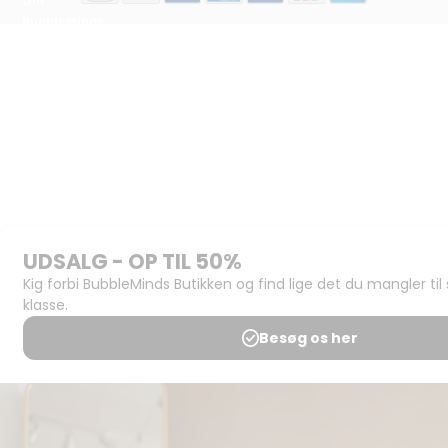
Om
BubbleMinds:
Materialerne
Bliv
udgiver
Historien
om
BubbleMinds
BubbleMinds
Butikken
Support og
juridisk:
Spørgsmål og
svar
Medlemsbetingelser
Udgiveraftale
Handels- og
brugsbetingelser
Privatlivspolitik