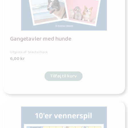
Gangetavler med hunde
Udgives af: teacherhack
6,00
kr
Tilføj til kurv