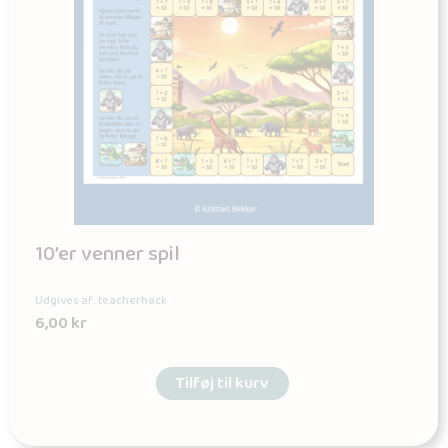
10’er venner spil
Udgives af: teacherhack
6,00
kr
Tilføj til kurv