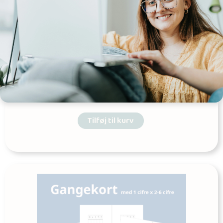
Gangekort 2 cifre x 2-4 cifre
Udgives af: teacherhack
8,00
kr
Tilføj til kurv