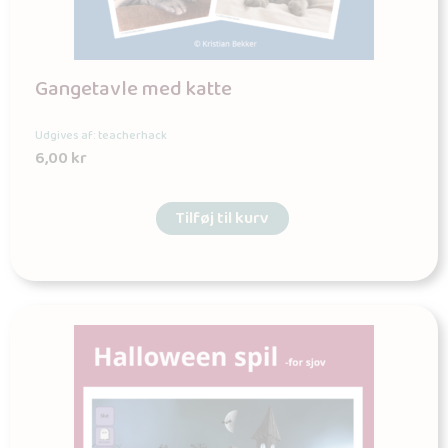
Gangetavle med katte
Udgives af: teacherhack
6,00
kr
Tilføj til kurv