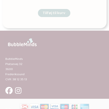
Tilføj til kurv
BubbleMinds
Platanvej 32
3600
Frederikssund
CVR: 38 12 35 13