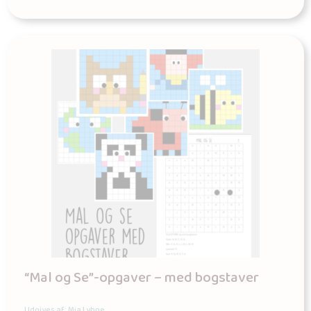
“Mal og Se”-opgaver – med bogstaver
Udgives af: Mia Lyhne