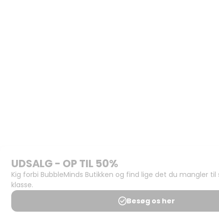
Spørgsmål og
svar
Medlemsbetingelser
Udgiveraftale
Handels- og
brugsbetingelser
Privatlivspolitik
Annoncering
Al kopiering, analogt og
digitalt, af materialer på
BubbleMinds eller dele deraf
er tilladt i henhold til
undervisningsinstitutionens
aftale med Tekst & Node.
Kopiering, der går ud over
begrænsningsreglerne i
aftalen med Tekst & Node,
kan alene finde sted efter
forudgående aftale med