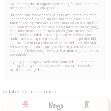
Spillet er en del af superheltetræning forløbet, men kan
her hentes for sig selv gratis.
Børnene slår med en terning og rykker deres brik frem.
Lander man på en rød stjerne skal man trække en
følelseskort og mine det. Lander man på en lilla stjerne
skal man trække et følelseskort og fortælle om en gang
man følte dette. Lander man på en grøn stjerne, skal
man trække et følelseskort og beskrive følelsen for de
andre, uden at sige ordet. Hvis man lander på den blå
stjerne, skal man trække et skurk VS helt kort, her står
en sætning på skurkesprog (ulvesprog) Den skal man nu
lave om til heltesprog. Hvordan kan man sige det på en
pæn måde?
Jeg plejer at bruge viskelædere som brikker, men man
kan også bruge en centicube eller en legoklods eller
hvad man nu lige har.
Relaterede materialer