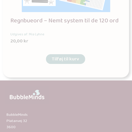
Regnbueord – Nemt system til de 120 ord
Udgives af: Mia Lyhne
20,00
kr
Tilføj til kurv
BubbleMinds
Platanvej 32
3600