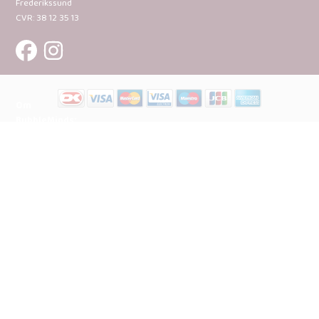
Frederikssund
CVR: 38 12 35 13
Om
BubbleMinds:
Materialerne
Bliv
udgiver
Historien
om
BubbleMinds
BubbleMinds
Butikken
Support og
juridisk: