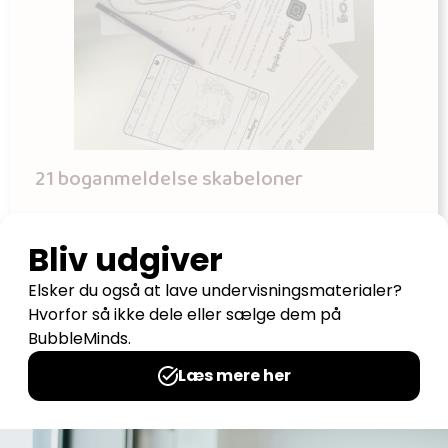
21 boganmeldelse skabeloner
Udgives af: Mia Lyhne
20,00
kr
Tilføj til kurv