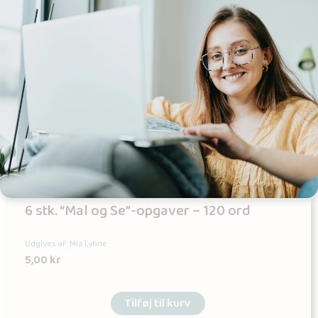
6 stk. “Mal og Se”-opgaver – 120 ord
Udgives af: Mia Lyhne
5,00
kr
Tilføj til kurv