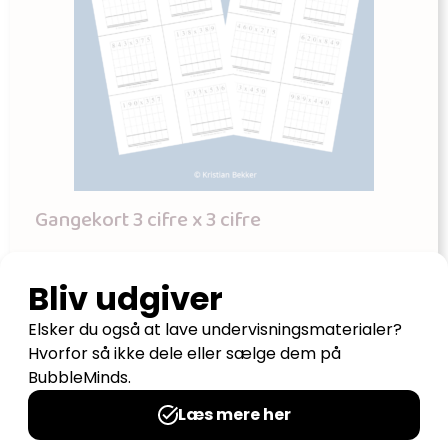
Gangekort 3 cifre x 3 cifre
Udgives af: teacherhack
8,00
kr
Tilføj til kurv