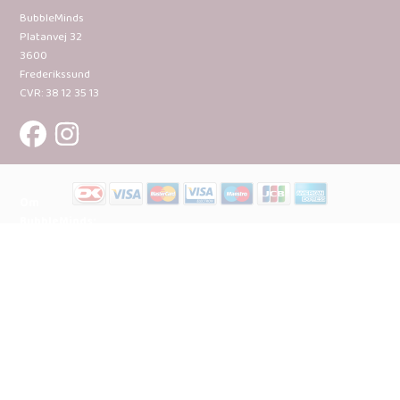
BubbleMinds
Platanvej 32
3600
Frederikssund
CVR: 38 12 35 13
Om
BubbleMinds:
Materialerne
Bliv
udgiver
Historien
om
BubbleMinds
BubbleMinds
Butikken