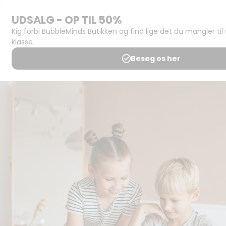
Support og
juridisk:
Spørgsmål og
svar
Medlemsbetingelser
Udgiveraftale
Handels- og
brugsbetingelser
Privatlivspolitik
Annoncering
Al kopiering, analogt og
digitalt, af materialer på
BubbleMinds eller dele deraf
er tilladt i henhold til
undervisningsinstitutionens
aftale med Tekst & Node.
Kopiering, der går ud over