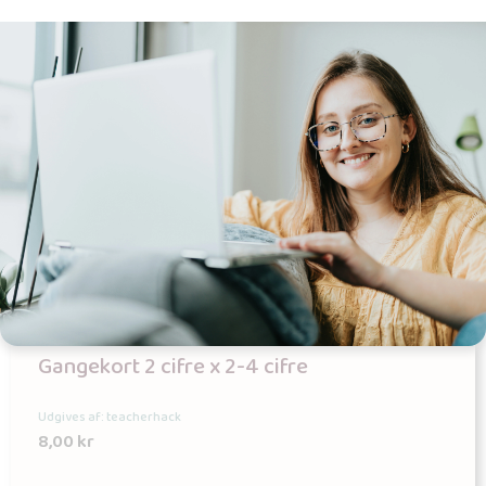
Gangekort 2 cifre x 2-4 cifre
Udgives af: teacherhack
8,00
kr