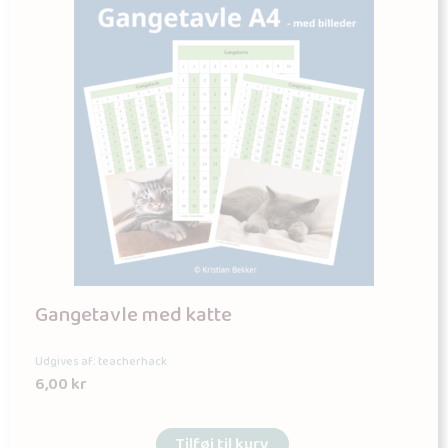
Gangetavle med katte
Udgives af: teacherhack
6,00
kr
Tilføj til kurv