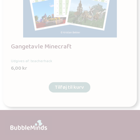
Gangetavle Minecraft
Udgives af: teacherhack
6,00
kr
Tilføj til kurv