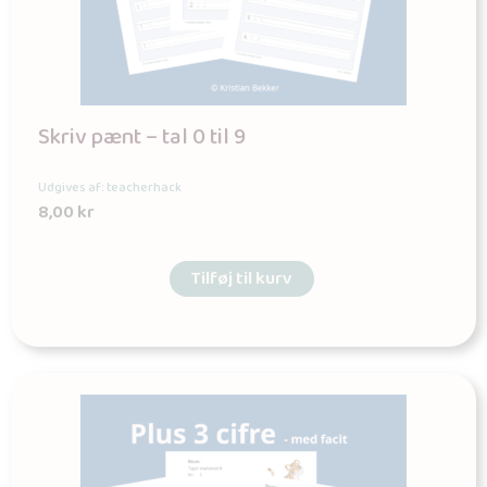
Skriv pænt – tal 0 til 9
Udgives af: teacherhack
8,00
kr
Tilføj til kurv