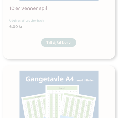
10’er venner spil
Udgives af: teacherhack
6,00
kr
Tilføj til kurv