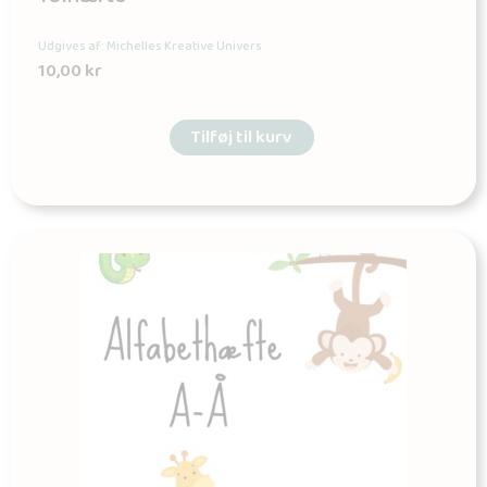
Udgives af: Michelles Kreative Univers
10,00
kr
Tilføj til kurv