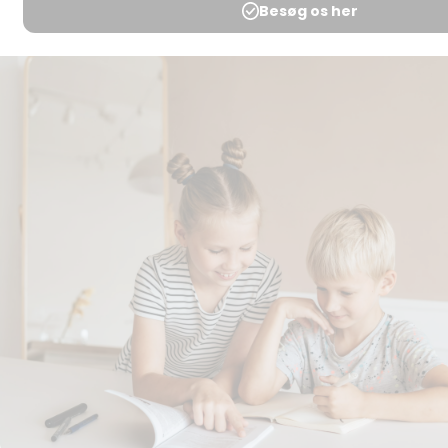
Medlemsbetingelser
Udgiveraftale
Handels- og
brugsbetingelser
Privatlivspolitik
Annoncering
Al kopiering, analogt og
digitalt, af materialer på
BubbleMinds eller dele deraf
er tilladt i henhold til
undervisningsinstitutionens
aftale med Tekst & Node.
Kopiering, der går ud over
begrænsningsreglerne i
aftalen med Tekst & Node,
kan alene finde sted efter
forudgående aftale med
licensgiver.