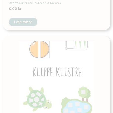
Udgives af: Michelles Kreative Univers
0,00
kr
Læs mere