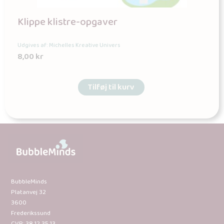
Klippe klistre-opgaver
Udgives af: Michelles Kreative Univers
8,00
kr
Tilføj til kurv
BubbleMinds
Platanvej 32
3600
Frederikssund
CVR: 38 12 35 13