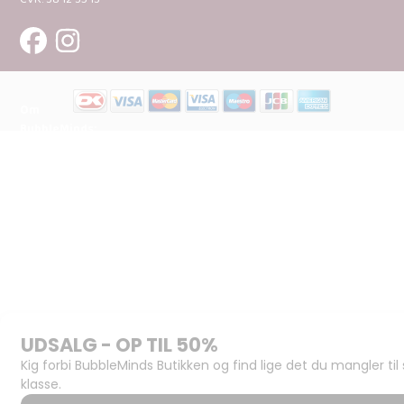
Om
BubbleMinds:
Materialerne
Bliv
udgiver
Historien
om
BubbleMinds
BubbleMinds
Butikken
Support og
juridisk:
Spørgsmål og
svar