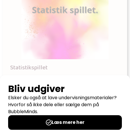
Statistikspillet
Udgives af: Pernille Nielsen
35,00
kr
Tilføj til kurv