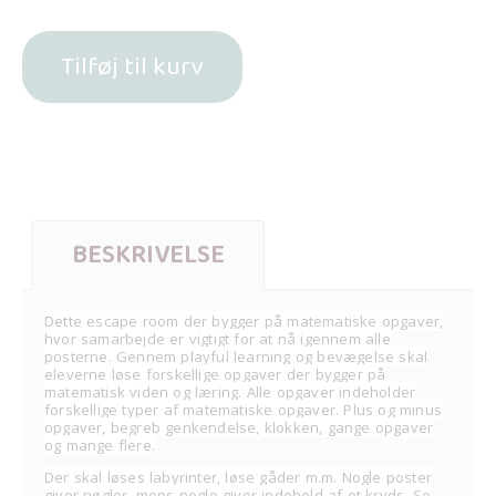
Tilføj til kurv
BESKRIVELSE
Dette escape room der bygger på matematiske opgaver,
hvor samarbejde er vigtigt for at nå igennem alle
posterne. Gennem playful learning og bevægelse skal
eleverne løse forskellige opgaver der bygger på
matematisk viden og læring. Alle opgaver indeholder
forskellige typer af matematiske opgaver. Plus og minus
opgaver, begreb genkendelse, klokken, gange opgaver
og mange flere.
Der skal løses labyrinter, løse gåder m.m. Nogle poster
giver nøgler, mens nogle giver indehold af et kryds. Se