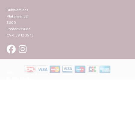
BubbleMinds
Platanvej 32
3600
Frederikssund
CVR: 38 12 35 13
Om
BubbleMinds:
Materialerne
Bliv
udgiver
Historien
om
BubbleMinds
BubbleMinds
Butikken