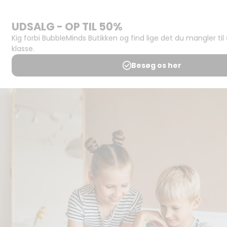
Support og
juridisk:
Spørgsmål og
svar
Medlemsbetingelser
Udgiveraftale
Handels- og
brugsbetingelser
Privatlivspolitik
Annoncering
Al kopiering, analogt og
digitalt, af materialer på
BubbleMinds eller dele deraf
er tilladt i henhold til
undervisningsinstitutionens
aftale med Tekst & Node.
Kopiering, der går ud over