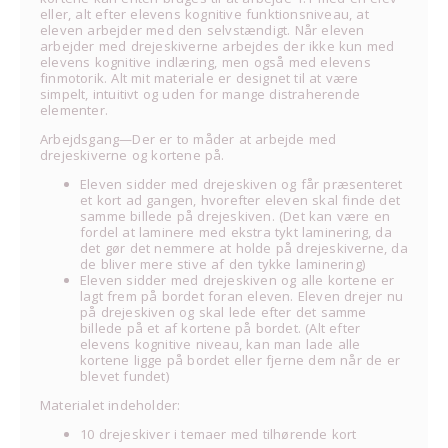
eller, alt efter elevens kognitive funktionsniveau, at
eleven arbejder med den selvstændigt. Når eleven
arbejder med drejeskiverne arbejdes der ikke kun med
elevens kognitive indlæring, men også med elevens
finmotorik. Alt mit materiale er designet til at være
simpelt, intuitivt og uden for mange distraherende
elementer.
Arbejdsgang—Der er to måder at arbejde med
drejeskiverne og kortene på.
Eleven sidder med drejeskiven og får præsenteret
et kort ad gangen, hvorefter eleven skal finde det
samme billede på drejeskiven. (Det kan være en
fordel at laminere med ekstra tykt laminering, da
det gør det nemmere at holde på drejeskiverne, da
de bliver mere stive af den tykke laminering)
Eleven sidder med drejeskiven og alle kortene er
lagt frem på bordet foran eleven. Eleven drejer nu
på drejeskiven og skal lede efter det samme
billede på et af kortene på bordet. (Alt efter
elevens kognitive niveau, kan man lade alle
kortene ligge på bordet eller fjerne dem når de er
blevet fundet)
Materialet indeholder:
10 drejeskiver i temaer med tilhørende kort