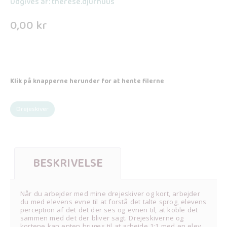
Udgives af: therese.djurhuus
0,00
kr
Klik på knapperne herunder for at hente filerne
Drejeskiver
BESKRIVELSE
Når du arbejder med mine drejeskiver og kort, arbejder
du med elevens evne til at forstå det talte sprog, elevens
perception af det det der ses og evnen til, at koble det
sammen med det der bliver sagt. Drejeskiverne og
kortene kan enten bruges til at arbejde 1:1 med en elev