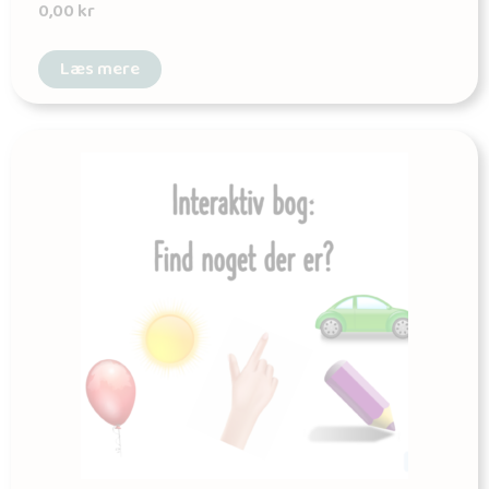
0,00
kr
Læs mere