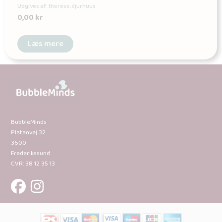
Udgives af: therese.djurhuus
0,00
kr
Læs mere
BubbleMinds
Platanvej 32
3600
Frederikssund
CVR: 38 12 35 13