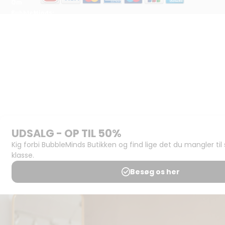
Om
BubbleMinds:
Materialerne
Bliv
udgiver
Historien
om
BubbleMinds
BubbleMinds
Butikken
Support og
juridisk:
Spørgsmål og
svar
Medlemsbetingelser
Udgiveraftale
Handels- og
brugsbetingelser
Privatlivspolitik