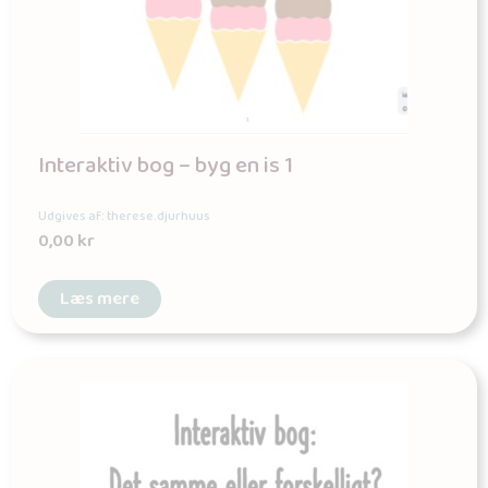
Interaktiv bog – byg en is 1
Udgives af: therese.djurhuus
0,00
kr
Læs mere