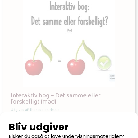
Interaktiv bog – Det samme eller
forskelligt (mad)
Udgives af: therese.djurhuus
0,00
kr
Læs mere