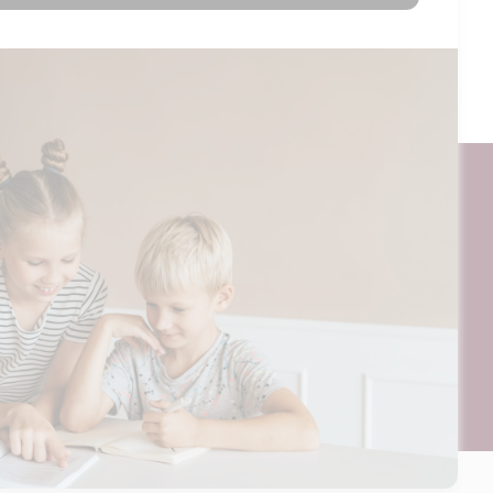
Tilføj til kurv
ogt og digitalt, af materialer på BubbleMinds eller dele deraf er
til undervisningsinstitutionens aftale med Tekst & Node. Kopiering,
egrænsningsreglerne i aftalen med Tekst & Node, kan alene finde
ående aftale med licensgiver.