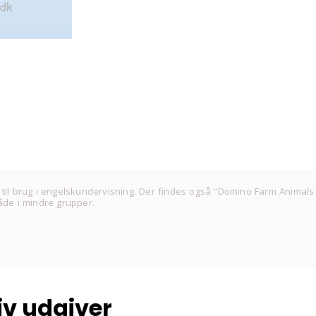
 til brug i engelskundervisning. Der findes også “Domino Farm Animals
åde i mindre grupper.