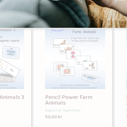
Animals 3
Pencil Power Farm
Animals
Udgives af: SuperSkole
50,00
kr