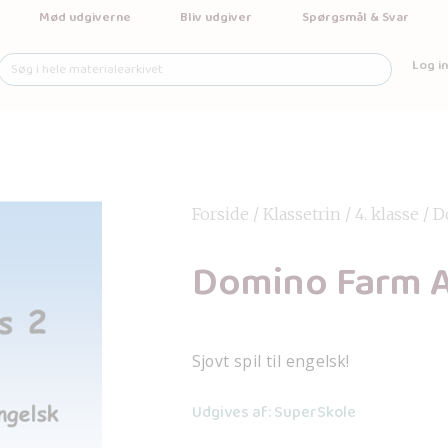
Mød udgiverne
Bliv udgiver
Spørgsmål & Svar
Log in
Forside
/
Klassetrin
/
4. klasse
/ D
Domino Farm A
Sjovt spil til engelsk!
Udgives af: SuperSkole