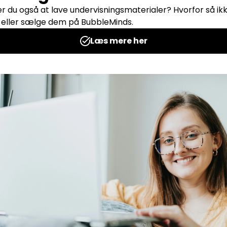
 Animals
UNO lydrette ord
Udgives af: SuperSkole
49,99
kr
kurv
Tilføj til kurv