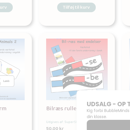
kurv
Tilføj til kurv
arm
Bilræs rullekort
Udgives af: SuperSkole
50,00
kr