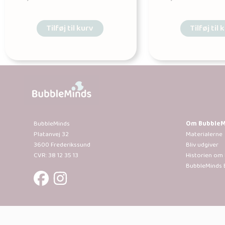
Tilføj til kurv
Tilføj til 
BubbleMinds
Om BubbleM
Platanvej 32
Materialerne
3600 Frederikssund
Bliv udgiver
CVR: 38 12 35 13
Historien om
BubbleMinds 