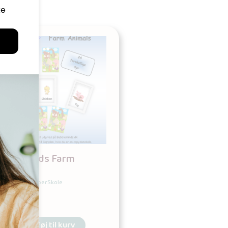
Flashcards Farm
Animals
Udgives af: SuperSkole
60,00
kr
Tilføj til kurv