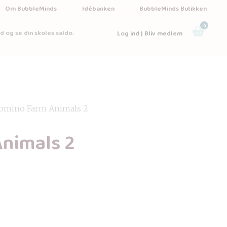
Om BubbleMinds
Idébanken
BubbleMinds Butikken
0
d og se din skoles saldo.
Log ind | Bliv medlem
omino Farm Animals 2
nimals 2