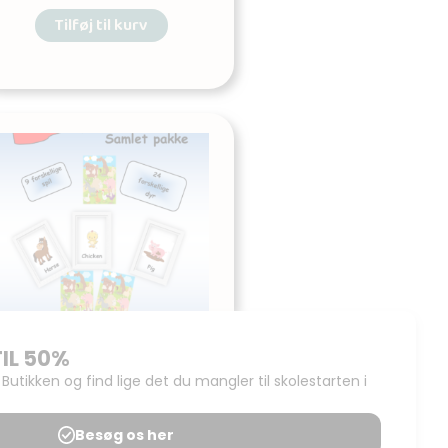
Tilføj til kurv
Farm Animals – samlet
pakke
Udgives af: SuperSkole
100,00
kr