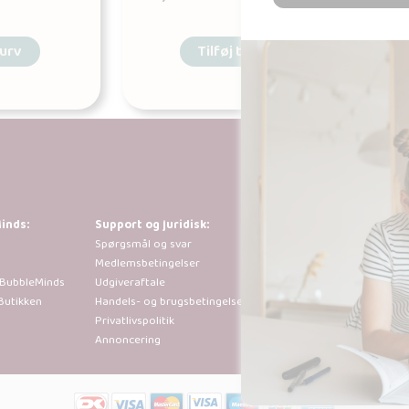
kurv
Tilføj til kurv
inds:
Support og juridisk:
Al kopiering, anal
Spørgsmål og svar
tilladt i henhold 
Medlemsbetingelser
der går ud over b
 BubbleMinds
Udgiveraftale
sted efter forudg
Butikken
Handels- og brugsbetingelser
Privatlivspolitik
Annoncering