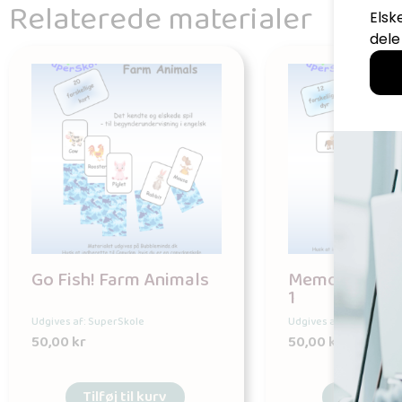
Relaterede materialer
Go Fish! Farm Animals
Memory Farm
1
Udgives af: SuperSkole
Udgives af: SuperSkole
50,00
kr
50,00
kr
Tilføj til kurv
Tilføj til 