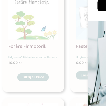
Forårs Finmotorik
Fastelavn ma
Udgives af: Michelles Kreative Univers
Udgives af: Michelles K
10,00
kr
0,00
kr
Læs mere
Tilføj til kurv