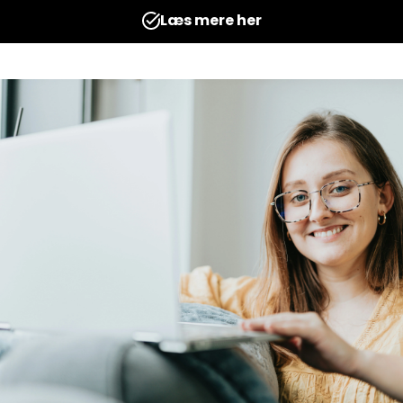
lebog
Talhæfte
reative Univers
Udgives af: Michelles Kreative Univers
10,00
kr
Tilføj til kurv