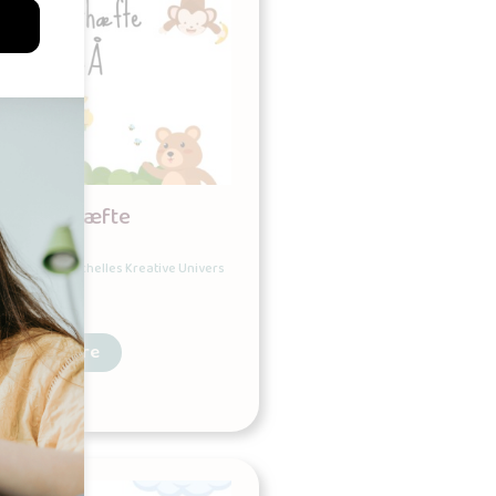
Alfabethæfte
Udgives af: Michelles Kreative Univers
0,00
kr
Læs mere