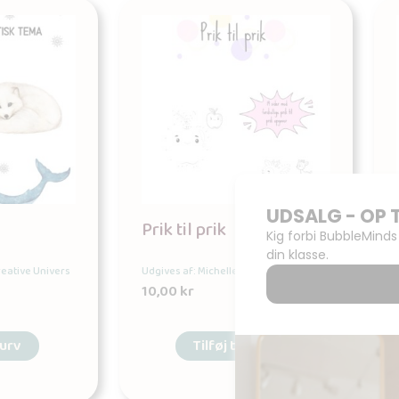
Prik til prik
reative Univers
Udgives af: Michelles Kreative Univers
10,00
kr
kurv
Tilføj til kurv