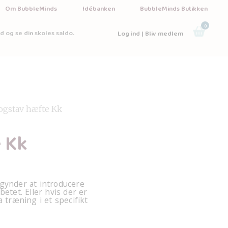
Om BubbleMinds
Idébanken
BubbleMinds Butikken
0
d og se din skoles saldo.
Log ind | Bliv medlem
ogstav hæfte Kk
 Kk
egynder at introducere
betet. Eller hvis der er
a træning i et specifikt