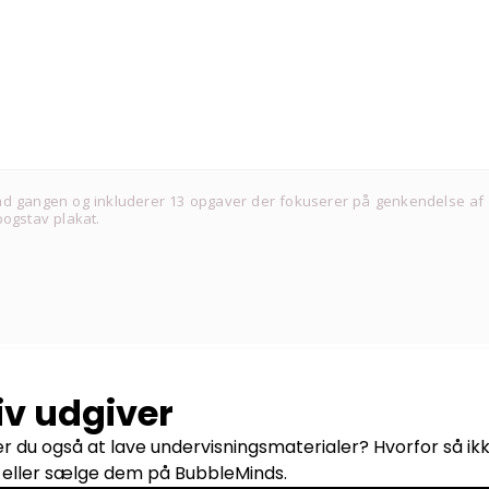
ne ad gangen og inkluderer 13 opgaver der fokuserer på genkendelse af
bogstav plakat.