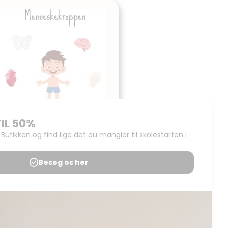
Tema:
Menneskekroppen
Udgives af: Michelles Kreative Univers
15,00
kr
Tilføj til kurv