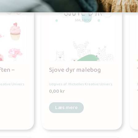
ften –
Sjove dyr malebog
reative Univers
Udgives af: Michelles Kreative Univers
0,00
kr
Læs mere