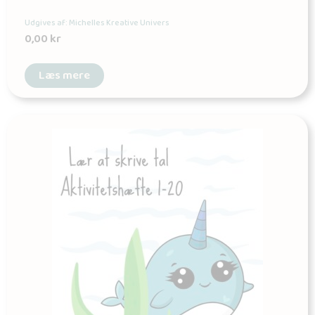
Udgives af: Michelles Kreative Univers
0,00
kr
Læs mere