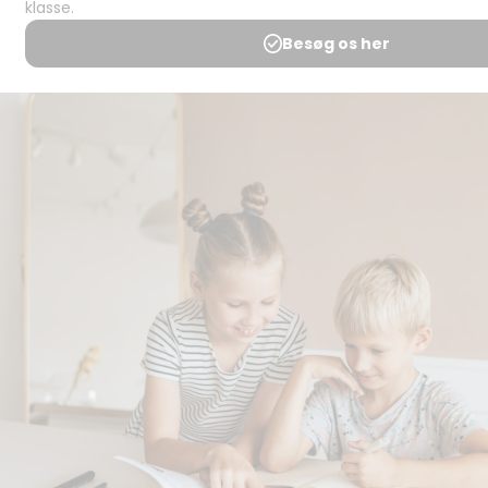
Spørgsmål og
svar
Medlemsbetingelser
Udgiveraftale
Handels- og
brugsbetingelser
Privatlivspolitik
Annoncering
Al kopiering, analogt og
digitalt, af materialer på
BubbleMinds eller dele deraf
er tilladt i henhold til
undervisningsinstitutionens
aftale med Tekst & Node.
Kopiering, der går ud over
begrænsningsreglerne i
aftalen med Tekst & Node,
kan alene finde sted efter
forudgående aftale med