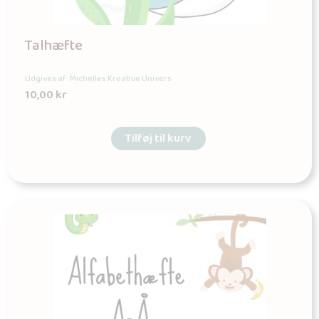
Talhæfte
Udgives af: Michelles Kreative Univers
10,00
kr
Tilføj til kurv