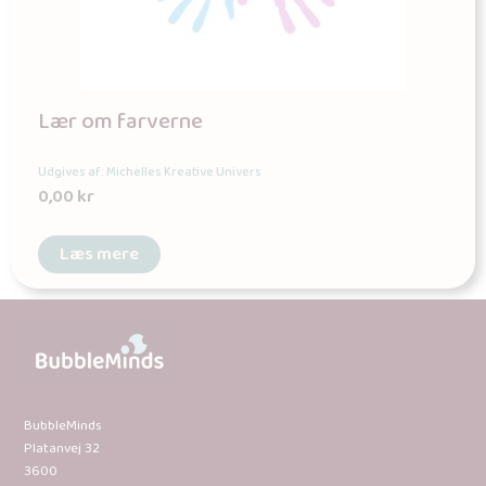
Lær om farverne
Udgives af: Michelles Kreative Univers
0,00
kr
Læs mere
BubbleMinds
Platanvej 32
3600