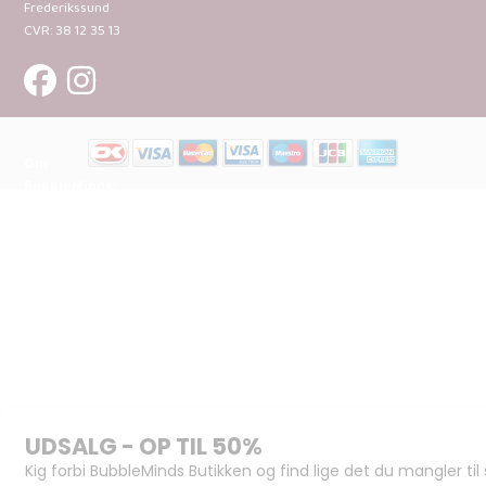
Frederikssund
CVR: 38 12 35 13
Om
BubbleMinds:
Materialerne
Bliv
udgiver
Historien
om
BubbleMinds
BubbleMinds
Butikken
Support og
juridisk: