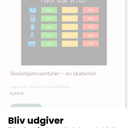
Skolehjemsamtaler – en skabelon
Udgives af: Christoffer Lindved Dithmer
0,00
kr
Læs mere