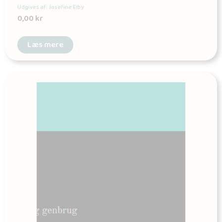
Udgives af: Josefine Eiby
0,00
kr
Læs mere