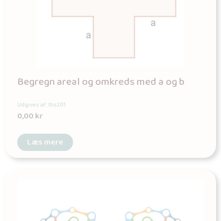
Begregn areal og omkreds med a og b
Udgives af: ths201
0,00
kr
Læs mere