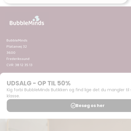
BubbleMinds
Platanvej 32
3600
Frederikssund
CVR: 38 12 35 13
Om
BubbleMinds:
Materialerne
Bliv
udgiver