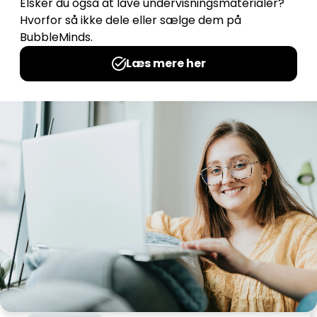
Juleskabeloner
Udgives af: Kirstine Kirk
0,00
kr