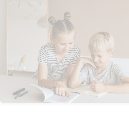
Historien
om
BubbleMinds
BubbleMinds
Butikken
Support og
juridisk:
Spørgsmål og
svar
Medlemsbetingelser
Udgiveraftale
Handels- og
brugsbetingelser
Privatlivspolitik
Annoncering
Al kopiering, analogt og
digitalt, af materialer på