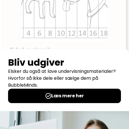
Tabel-puslespil
Udgives af: Henriette
10,00
kr
Tilføj til kurv