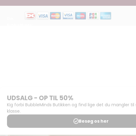
Om
BubbleMinds:
Materialerne
Bliv
udgiver
Historien
om
BubbleMinds
BubbleMinds
Butikken
Support og
juridisk:
Spørgsmål og
svar
Medlemsbetingelser
Udgiveraftale