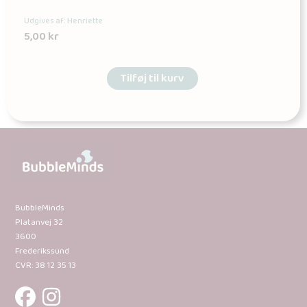
Udgives af: Henriette
5,00
kr
Tilføj til kurv
BubbleMinds
Platanvej 32
3600
Frederikssund
CVR: 38 12 35 13