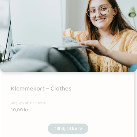
Klemmekort – Clothes
Udgives af: Henriette
10,00
kr
Tilføj til kurv