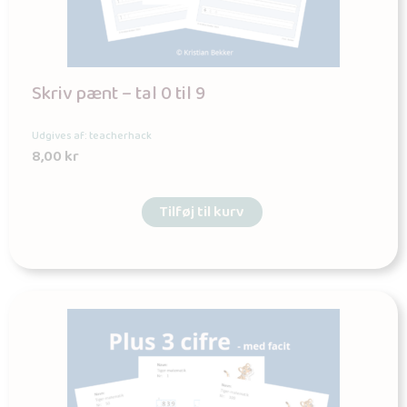
Skriv pænt – tal 0 til 9
Udgives af: teacherhack
8,00
kr
Tilføj til kurv