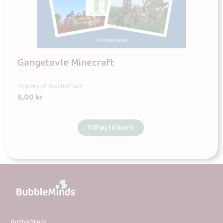
Gangetavle Minecraft
Udgives af: teacherhack
6,00
kr
Tilføj til kurv
BubbleMinds