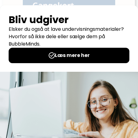
Gangekort 2 cifre x 2-4 cifre
Udgives af: teacherhack
8,00
kr
Tilføj til kurv