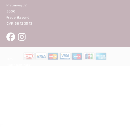
Platanvej 32
3600
Frederikssund
CVR: 38 12 35 13
Om
BubbleMinds:
Materialerne
Bliv
udgiver
Historien
om
BubbleMinds
BubbleMinds
Butikken