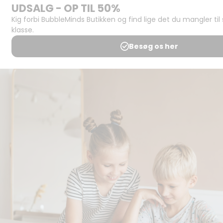
Support og
juridisk:
Spørgsmål og
svar
Medlemsbetingelser
Udgiveraftale
Handels- og
brugsbetingelser
Privatlivspolitik
Annoncering
Al kopiering, analogt og
digitalt, af materialer på
BubbleMinds eller dele deraf
er tilladt i henhold til
undervisningsinstitutionens
aftale med Tekst & Node.
Kopiering, der går ud over
begrænsningsreglerne i