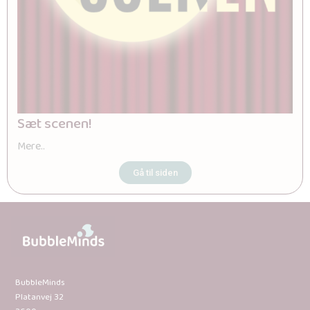
Sæt scenen!
Mere..
Gå til siden
BubbleMinds
Platanvej 32