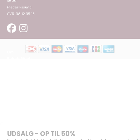
3600
Frederikssund
CVR: 38 12 35 13
Om
BubbleMinds:
Materialerne
Bliv
udgiver
Historien
om
BubbleMinds
BubbleMinds
Butikken
Support og