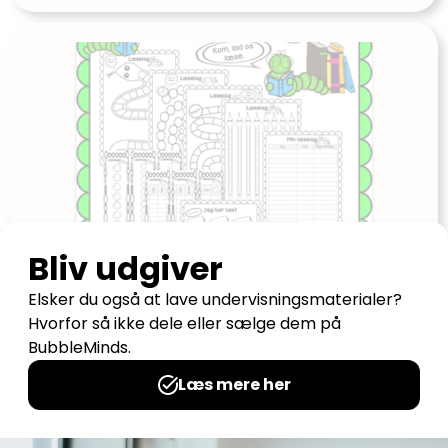
Læselog
Udgives af: Anne Tvarnø Lohse
16,00
kr