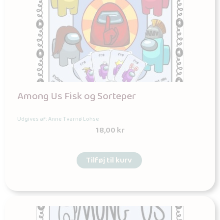
Among Us Fisk og Sorteper
Udgives af: Anne Tvarnø Lohse
18,00
kr
Tilføj til kurv