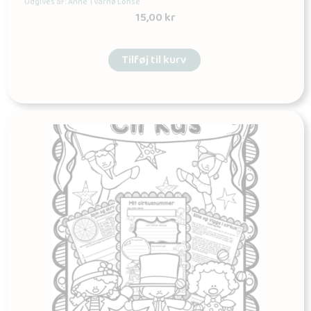
Udgives af: Anne Tvarnø Lohse
15,00
kr
Tilføj til kurv