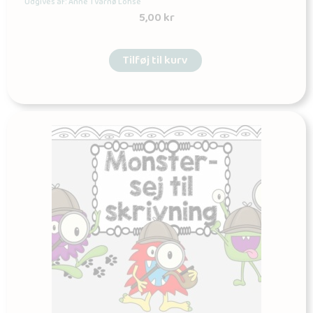
Udgives af: Anne Tvarnø Lohse
5,00
kr
Tilføj til kurv