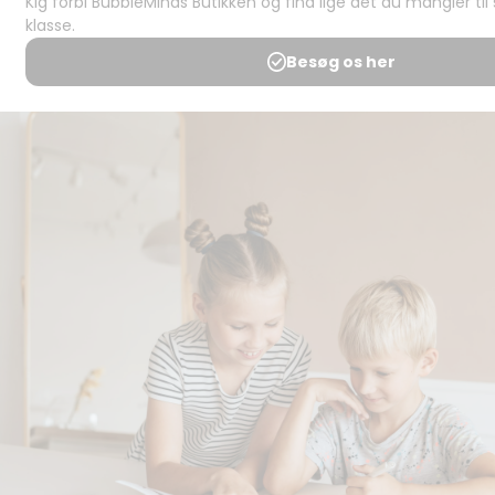
juridisk:
Spørgsmål og
svar
Medlemsbetingelser
Udgiveraftale
Handels- og
brugsbetingelser
Privatlivspolitik
Annoncering
Al kopiering, analogt og
digitalt, af materialer på
BubbleMinds eller dele deraf
er tilladt i henhold til
undervisningsinstitutionens
aftale med Tekst & Node.
Kopiering, der går ud over
begrænsningsreglerne i
aftalen med Tekst & Node,
kan alene finde sted efter