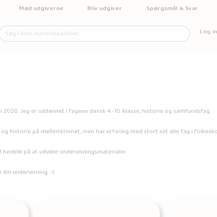
Mød udgiverne
Bliv udgiver
Spørgsmål & Svar
Log in
 2020. Jeg er uddannet i fagene dansk 4.-10. klasse, historie og samfundsfag.
sk og historie på mellemtrinnet, men har erfaring med stort set alle fag i folkesko
 henblik på at udvikle undervisningsmaterialer.
 din undervisning :-)