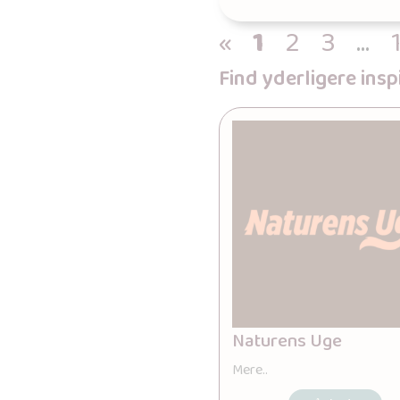
«
1
2
3
…
Find yderligere ins
Naturens Uge
Mere..