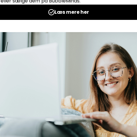
Harry Potter –
Harry Pot
Vendespil (engelsk)
Vendespi
Udgives af: teachem.dk
Udgives af: te
4,00
kr
Tilføj til kurv
Tilf