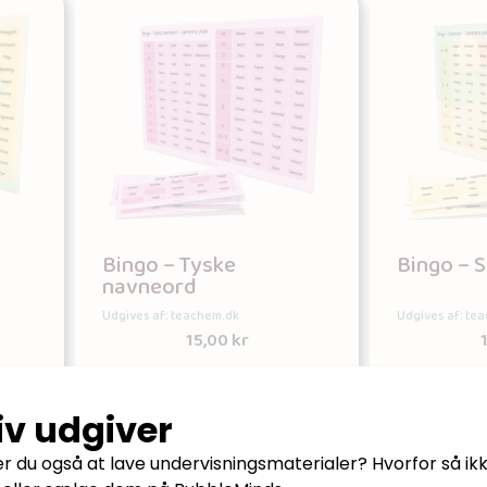
Bingo – Tyske
Bingo –
navneord
Udgives af: teachem.dk
Udgives af: te
15,00
kr
Tilføj til kurv
Tilf