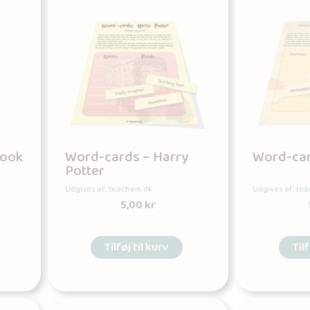
book
Word-cards – Harry
Word-ca
Potter
Udgives af: teachem.dk
Udgives af: te
5,00
kr
Tilføj til kurv
Tilf