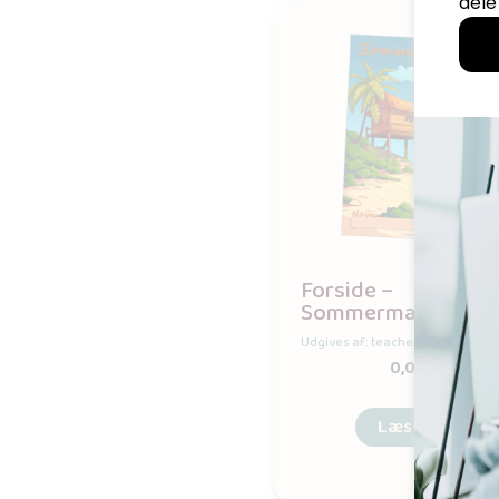
Forside –
Sommermappe
Udgives af: teachem.dk
0,00
kr
Læs mere