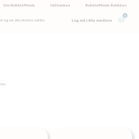
Om BubbleMinds
Idébanken
BubbleMinds Butikken
0
d og se din skoles saldo.
Log ind | Bliv medlem
len.