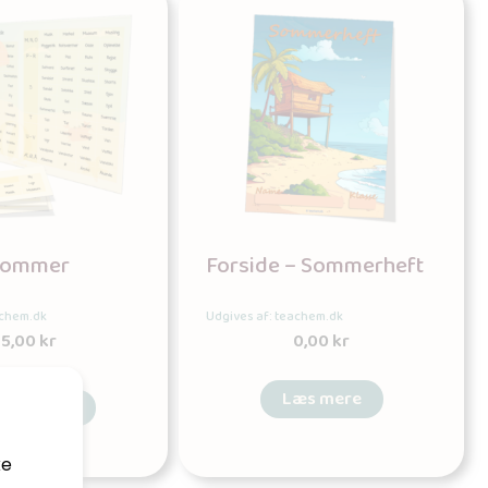
 Sommer
Forside – Sommerheft
achem.dk
Udgives af: teachem.dk
15,00
kr
0,00
kr
Læs mere
øj til kurv