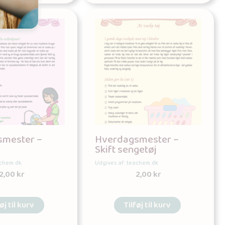
smester –
Hverdagsmester –
Skift sengetøj
achem.dk
Udgives af: teachem.dk
2,00
kr
2,00
kr
øj til kurv
Tilføj til kurv