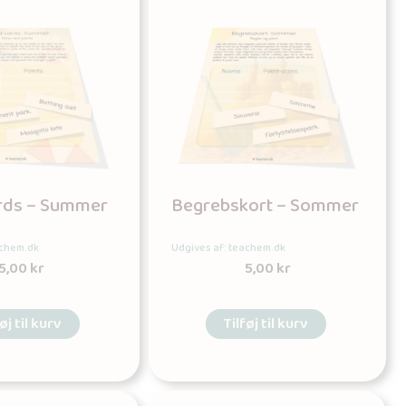
rds – Summer
Begrebskort – Sommer
achem.dk
Udgives af: teachem.dk
5,00
kr
5,00
kr
øj til kurv
Tilføj til kurv