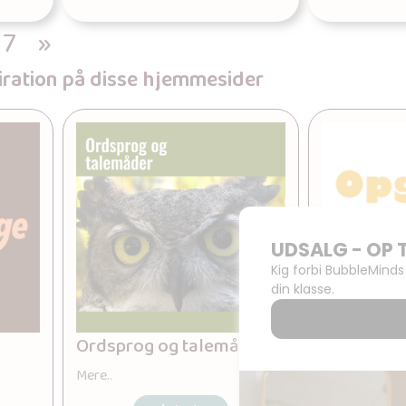
17
»
piration på disse hjemmesider
Ordsprog og talemåder
Opgaver f
Mere..
Mere..