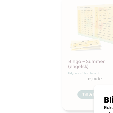
Bingo – Summer
(engelsk)
Udgives af: teachem.dk
15,00
kr
Tilføj til kurv