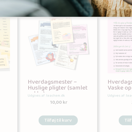
Hverdagsmester –
Hverdag
Huslige pligter (samlet
Vaske op
pakke)
Udgives af: teachem.dk
Udgives af: te
10,00
kr
Tilføj til kurv
Tilf