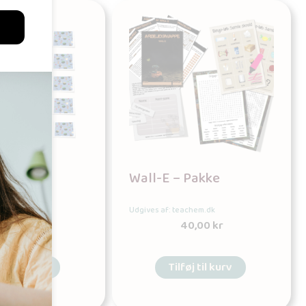
ter –
Wall-E – Pakke
l
achem.dk
Udgives af: teachem.dk
4,00
kr
40,00
kr
øj til kurv
Tilføj til kurv