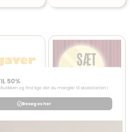
or børn
Sæt scenen!
Mere..