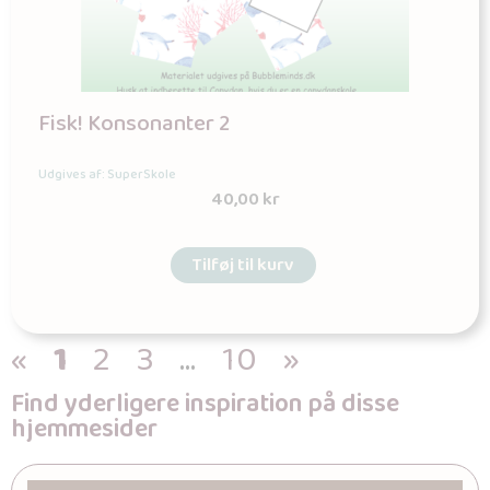
Fisk! Konsonanter 2
Udgives af: SuperSkole
40,00
kr
Tilføj til kurv
«
1
2
3
…
10
»
Find yderligere inspiration på disse
hjemmesider