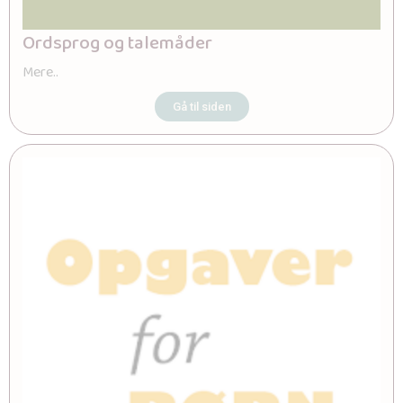
Ordsprog og talemåder
Mere..
Gå til siden