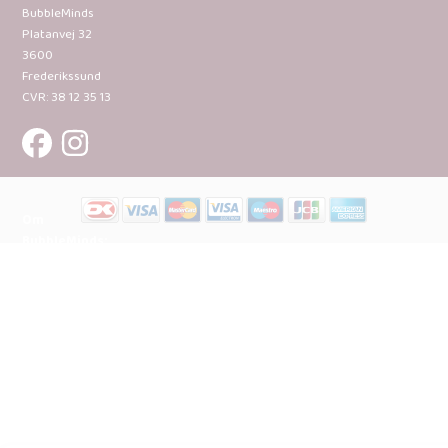
BubbleMinds
Platanvej 32
3600
Frederikssund
CVR: 38 12 35 13
Om
BubbleMinds:
Materialerne
Bliv
udgiver
Historien
om
BubbleMinds
BubbleMinds
Butikken