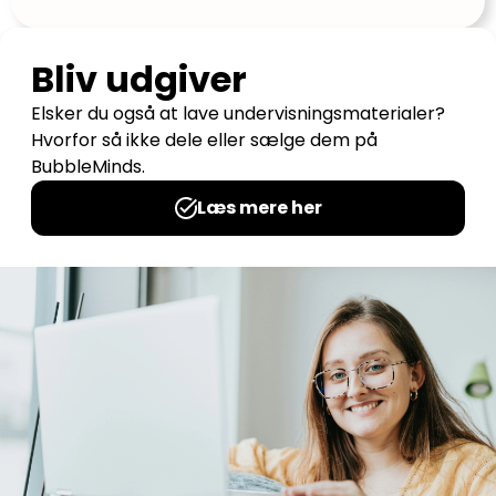
Flashcards Numbers
Udgives af: SuperSkole