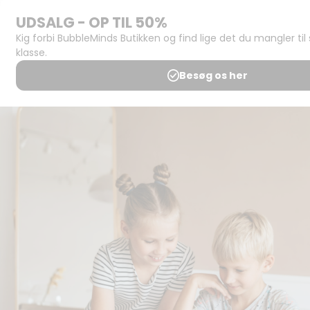
Support og
juridisk:
Spørgsmål og
svar
Medlemsbetingelser
Udgiveraftale
Handels- og
brugsbetingelser
Privatlivspolitik
Annoncering
Al kopiering, analogt og
digitalt, af materialer på
BubbleMinds eller dele deraf
er tilladt i henhold til
undervisningsinstitutionens
aftale med Tekst & Node.
Kopiering, der går ud over
begrænsningsreglerne i