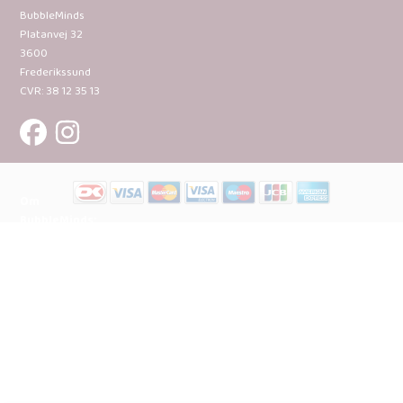
BubbleMinds
Platanvej 32
3600
Frederikssund
CVR: 38 12 35 13
Om
BubbleMinds:
Materialerne
Bliv
udgiver
Historien
om
BubbleMinds
BubbleMinds
Butikken