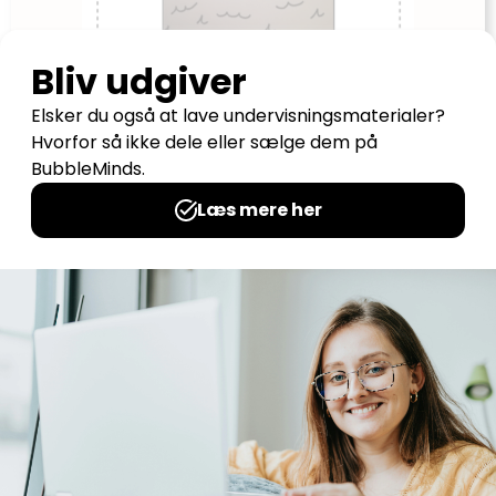
Sænke slagskibe med de 120 ord
Udgives af: rebekkakoelbaek
0,00
kr
Læs mere