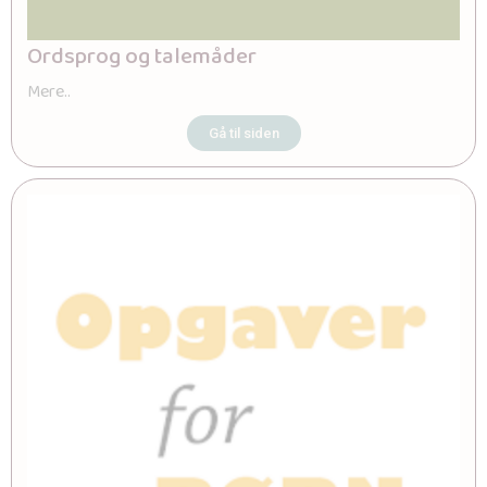
Ordsprog og talemåder
Mere..
Gå til siden