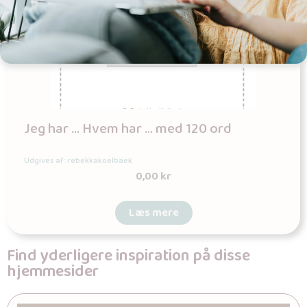
Jeg har … Hvem har … med 120 ord
Udgives af: rebekkakoelbaek
0,00
kr
Læs mere
Find yderligere inspiration på disse
hjemmesider