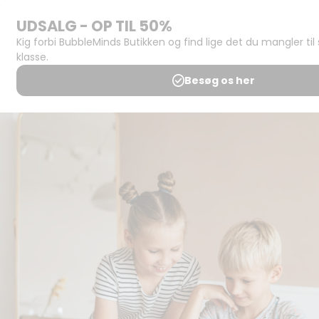
Support og
juridisk:
Spørgsmål og
svar
Medlemsbetingelser
Udgiveraftale
Handels- og
brugsbetingelser
Privatlivspolitik
Annoncering
Al kopiering, analogt og
digitalt, af materialer på
BubbleMinds eller dele deraf
er tilladt i henhold til
undervisningsinstitutionens
aftale med Tekst & Node.
Kopiering, der går ud over
begrænsningsreglerne i