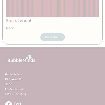
Sæt scenen!
Mere..
Gå til siden
BubbleMinds
Platanvej 32
3600
Frederikssund
CVR: 38 12 35 13