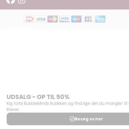
Om
BubbleMinds:
Materialerne
Bliv
udgiver
Historien
om
BubbleMinds
BubbleMinds
Butikken
Support og
juridisk:
Spørgsmål og
svar
Medlemsbetingelser
Udgiveraftale