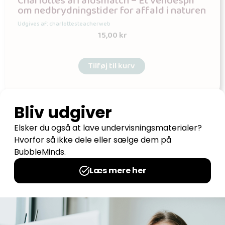
Charlottes affaldsmatch – Et vendespil
om nedbrydningstider for affald i naturen
Udgives af: charlottesteacherweb
15,00
kr
Tilføj til kurv
Find yderligere inspiration på disse
hjemmesider