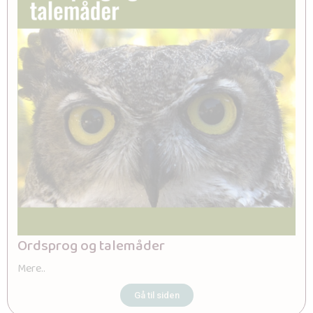
Ordsprog og talemåder
Mere..
Gå til siden