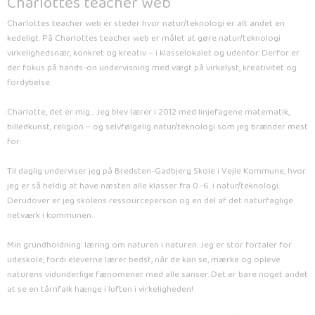
Charlottes teacher web
Charlottes teacher web er steder hvor natur/teknologi er alt andet en
kedeligt. På Charlottes teacher web er målet at gøre natur/teknologi
virkelighedsnær, konkret og kreativ – i klasselokalet og udenfor. Derfor er
der fokus på hands-on undervisning med vægt på virkelyst, kreativitet og
fordybelse.
Charlotte, det er mig… Jeg blev lærer i 2012 med linjefagene matematik,
billedkunst, religion – og selvfølgelig natur/teknologi som jeg brænder mest
for.
Til daglig underviser jeg på Bredsten-Gadbjerg Skole i Vejle Kommune, hvor
jeg er så heldig at have næsten alle klasser fra 0.-6. i natur/teknologi.
Derudover er jeg skolens ressourceperson og en del af det naturfaglige
netværk i kommunen.
Min grundholdning: læring om naturen i naturen. Jeg er stor fortaler for
udeskole, fordi eleverne lærer bedst, når de kan se, mærke og opleve
naturens vidunderlige fænomener med alle sanser. Det er bare noget andet
at se en tårnfalk hænge i luften i virkeligheden!