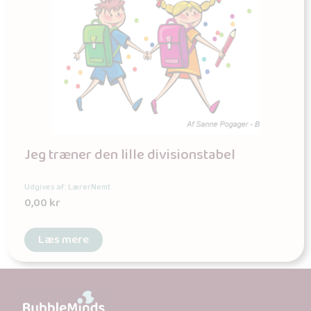
Jeg træner den lille divisionstabel
Udgives af: LærerNemt
0,00
kr
Læs mere