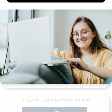
Læseseddel
Udgives af: ©Sjov med dansk
0,00
kr
Læs mere