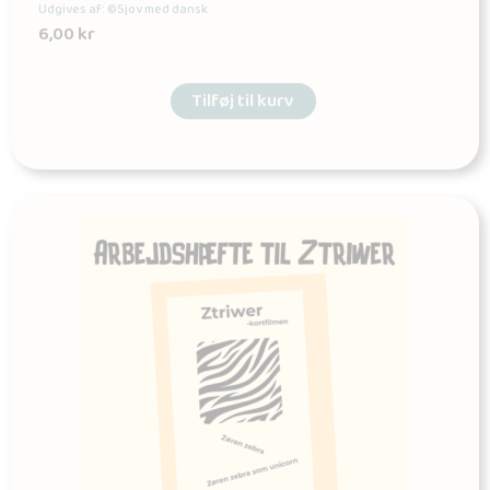
Udgives af: ©Sjov med dansk
6,00
kr
Tilføj til kurv