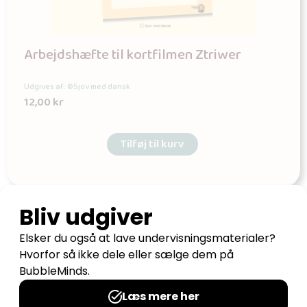
Arbejdshæfte til kortfilmen Ztriwer
Udgives af: ©Sjov med dansk
12,00
kr
Tilføj til kurv