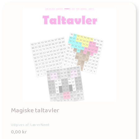
Magiske taltavler
Udgives af: LærerNemt
0,00
kr