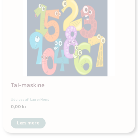
Tal-maskine
Udgives af: LærerNemt
0,00
kr
Læs mere