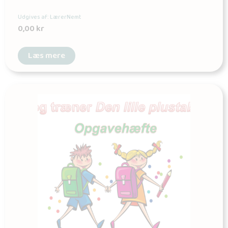
Udgives af: LærerNemt
0,00
kr
Læs mere