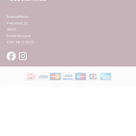
BubbleMinds
Platanvej 32
3600
Frederikssund
CVR: 38 12 35 13
Om
BubbleMinds:
Materialerne
Bliv
udgiver
Historien
om
BubbleMinds
BubbleMinds