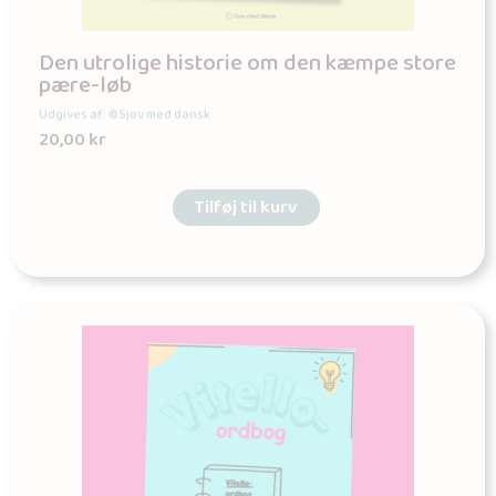
Den utrolige historie om den kæmpe store
pære-løb
Udgives af: ©Sjov med dansk
20,00
kr
Tilføj til kurv