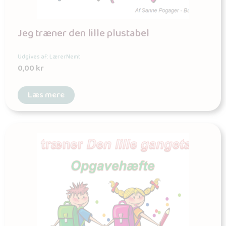
Jeg træner den lille plustabel
Udgives af: LærerNemt
0,00
kr
Læs mere