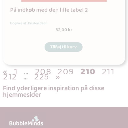
På indkøb med den lille tabel 2
Udgives af: Kirsten Bach
32,00
kr
Tilføj til kurv
«
1
…
208
209
210
211
212
…
225
»
Find yderligere inspiration på disse
hjemmesider