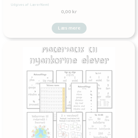
Udgives af: LærerNemt
0,00
kr
Læs mere