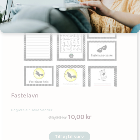
Fastelavn
Udgives af: Helle Sander
10,00
kr
25,00
kr
Tilføj til kurv