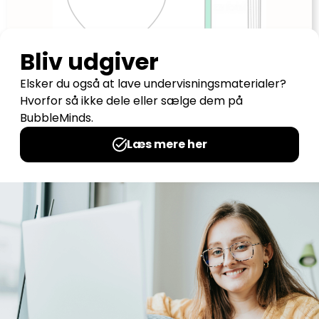
Hvad var jeg vild med i 1. klasse?
Udgives af: Louise Faruerskov
0,00
kr
Læs mere