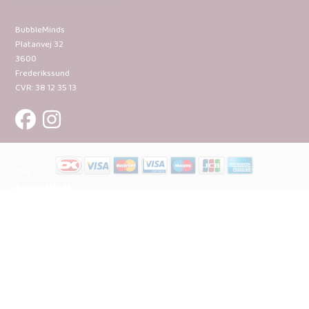
BubbleMinds
Platanvej 32
3600
Frederikssund
CVR: 38 12 35 13
Om
BubbleMinds:
Materialerne
Bliv
udgiver
Historien
om
BubbleMinds
BubbleMinds
Butikken