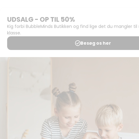
Support og
juridisk:
Spørgsmål og
svar
Medlemsbetingelser
Udgiveraftale
Handels- og
brugsbetingelser
Privatlivspolitik
Annoncering
Al kopiering, analogt og
digitalt, af materialer på
BubbleMinds eller dele deraf
er tilladt i henhold til
undervisningsinstitutionens
aftale med Tekst & Node.