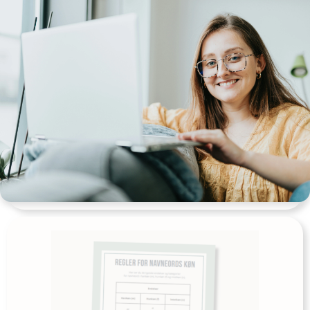
Krea aktivitet: Min vinterferie
Udgives af: Michelles Kreative Univers
8,00
kr
Tilføj til kurv