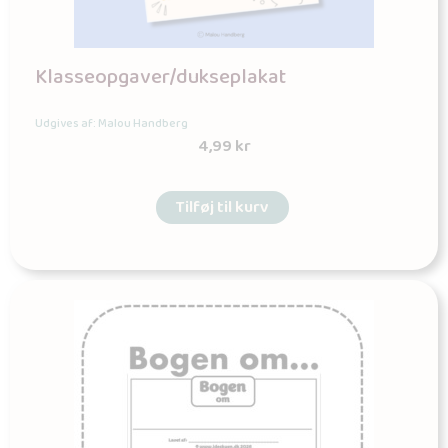
Klasseopgaver/dukseplakat
Udgives af: Malou Handberg
4,99
kr
Tilføj til kurv