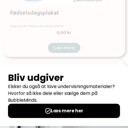
Fødselsdagsplakat
Udgives af: Møllers krøllede hjerne
0,00
kr
Læs mere