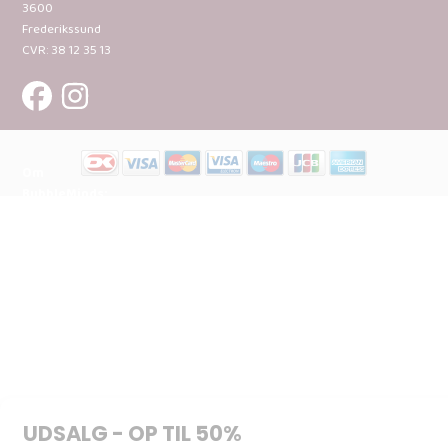
3600
Frederikssund
CVR: 38 12 35 13
Om
BubbleMinds:
Materialerne
Bliv
udgiver
Historien
om
BubbleMinds
BubbleMinds
Butikken
Support og