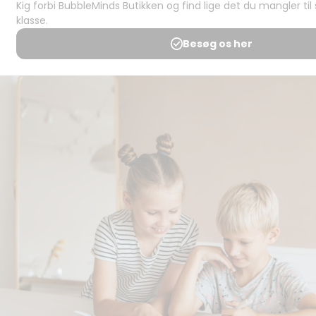
juridisk:
Spørgsmål og
svar
Medlemsbetingelser
Udgiveraftale
Handels- og
brugsbetingelser
Privatlivspolitik
Annoncering
Al kopiering, analogt og
digitalt, af materialer på
BubbleMinds eller dele deraf
er tilladt i henhold til
undervisningsinstitutionens
aftale med Tekst & Node.
Kopiering, der går ud over
begrænsningsreglerne i
aftalen med Tekst & Node,
kan alene finde sted efter