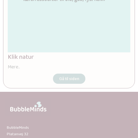
Klik natur
Mere..
Gå til siden
BubbleMinds
Platanvej 32