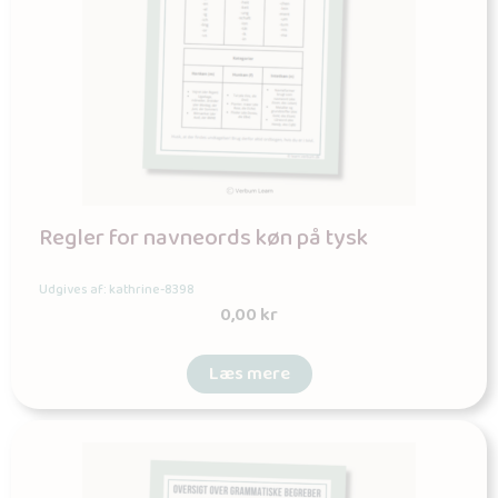
Regler for navneords køn på tysk
Udgives af: kathrine-8398
0,00
kr
Læs mere