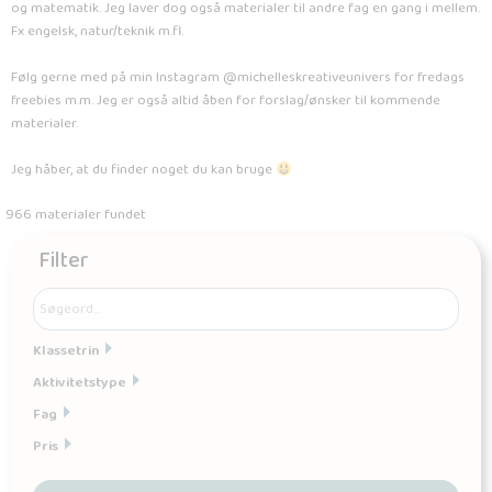
og matematik. Jeg laver dog også materialer til andre fag en gang i mellem.
Fx engelsk, natur/teknik m.fl.
Følg gerne med på min Instagram @michelleskreativeunivers for fredags
freebies m.m. Jeg er også altid åben for forslag/ønsker til kommende
materialer.
Jeg håber, at du finder noget du kan bruge
966 materialer fundet
Filter
Klassetrin
Aktivitetstype
Fag
Pris