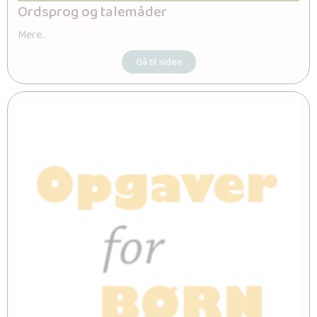
Ordsprog og talemåder
Mere..
Gå til siden