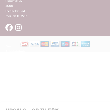
Platanvej 32
3600
Frederikssund
CVR: 38 12 35 13
Om
BubbleMinds:
Materialerne
Bliv
udgiver
Historien
om
BubbleMinds
BubbleMinds
Butikken