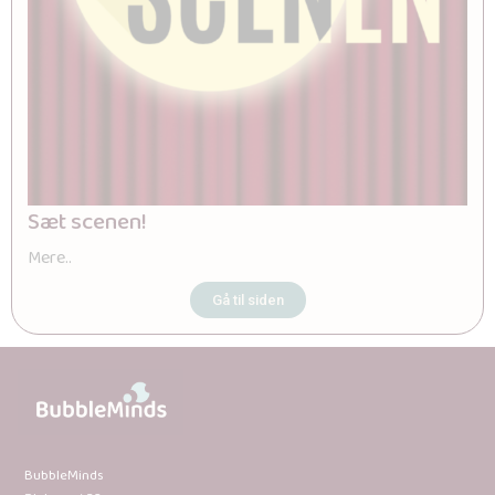
Sæt scenen!
Mere..
Gå til siden
BubbleMinds