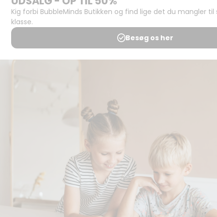
Support og
juridisk:
Spørgsmål og
svar
Medlemsbetingelser
Udgiveraftale
Handels- og
brugsbetingelser
Privatlivspolitik
Annoncering
Al kopiering, analogt og
digitalt, af materialer på
BubbleMinds eller dele deraf
er tilladt i henhold til
undervisningsinstitutionens
aftale med Tekst & Node.
Kopiering, der går ud over
begrænsningsreglerne i
aftalen med Tekst & Node,