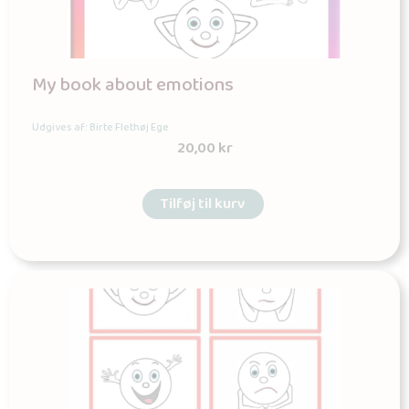
My book about emotions
Udgives af: Birte Flethøj Ege
20,00
kr
Tilføj til kurv