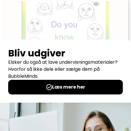
Do you know the feeling?
Udgives af: Birte Flethøj Ege
25,00
kr