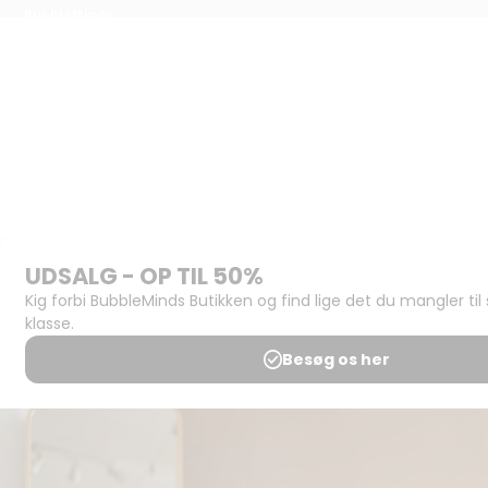
BubbleMinds:
Materialerne
Bliv
udgiver
Historien
om
BubbleMinds
BubbleMinds
Butikken
Support og
juridisk:
Spørgsmål og
svar
Medlemsbetingelser
Udgiveraftale
Handels- og
brugsbetingelser
Privatlivspolitik
Annoncering