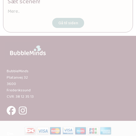
Sæt scenen!
Mere..
Gå til siden
BubbleMinds
Platanvej 32
3600
Frederikssund
CVR: 38 12 35 13
Om