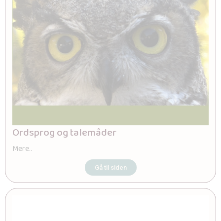
Ordsprog og talemåder
Mere..
Gå til siden