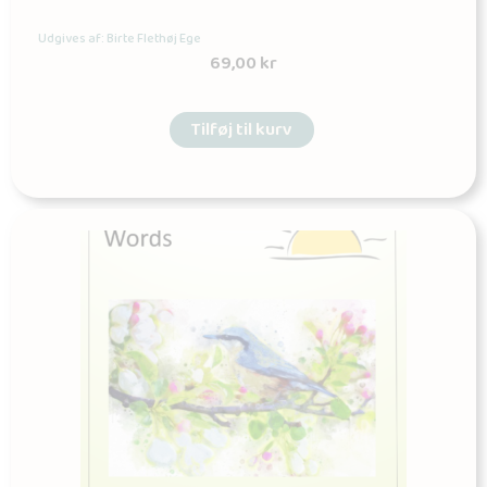
Udgives af: Birte Flethøj Ege
69,00
kr
Tilføj til kurv