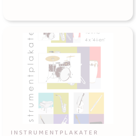
I N S T R U M E N T P L A K A T E R